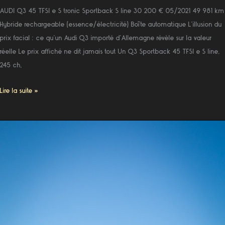
AUDI Q3 45 TFSI e S tronic Sportback S line 30 200 € 05/2021 49 981 km
Hybride rechargeable (essence/électricité) Boîte automatique L’illusion du
prix facial : ce qu’un Audi Q3 importé d’Allemagne révèle sur la valeur
réelle Le prix affiché ne dit jamais tout Un Q3 Sportback 45 TFSI e S line,
245 ch,
Lire la suite »
KIA
EV6
GT
PE
84
AWD
STD