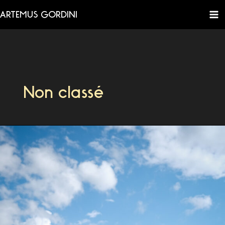
Aller
ARTEMUS GORDINI
au
contenu
Non classé
Porsche
Macan
GTS
3.0l