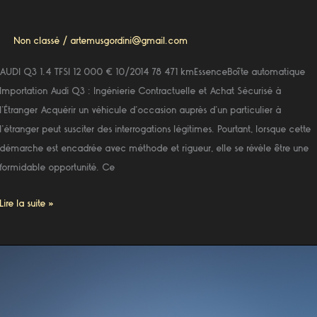
Non classé
/
artemusgordini@gmail.com
AUDI Q3 1.4 TFSI 12 000 € 10/2014 78 471 kmEssenceBoîte automatique
Importation Audi Q3 : Ingénierie Contractuelle et Achat Sécurisé à
l’Étranger Acquérir un véhicule d’occasion auprès d’un particulier à
l’étranger peut susciter des interrogations légitimes. Pourtant, lorsque cette
démarche est encadrée avec méthode et rigueur, elle se révèle être une
formidable opportunité. Ce
Lire la suite »
Véhicule
importé
d’Allemagne
Audi