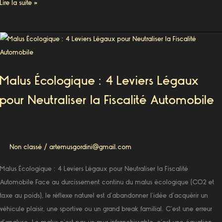
Lire la suite »
Malus
Écologique
:
Malus Écologique : 4 Leviers Légaux
4
Leviers
pour Neutraliser la Fiscalité Automobile
Légaux
pour
Neutraliser
la
Non classé
/
artemusgordini@gmail.com
Fiscalité
Malus Écologique : 4 Leviers Légaux pour Neutraliser la Fiscalité
Automobile
Automobile Face au durcissement continu du malus écologique (CO2 et
taxe au poids), le réflexe naturel est d’abandonner l’idée d’acquérir un
véhicule plaisir, une sportive ou un grand break familial. C’est une erreur
d’analyse. Le malus n’est pas un mur infranchissable, c’est une équation.